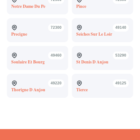
Notre Dame Du Pe
Pince
72300
49140
Precigne
Seiches Sur Le Loir
49460
53290
Soulaire Et Bourg
St Denis D Anjou
49220
49125
Thorigne D Anjou
Tierce