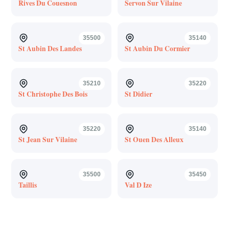
Rives Du Couesnon
Servon Sur Vilaine
35500
35140
St Aubin Des Landes
St Aubin Du Cormier
35210
35220
St Christophe Des Bois
St Didier
35220
35140
St Jean Sur Vilaine
St Ouen Des Alleux
35500
35450
Taillis
Val D Ize