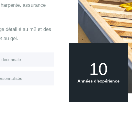
 charpente, assurance
age détaillé au m2 et des
t au gel.
e décennale
10
ersonnalisée
Années d'expérience