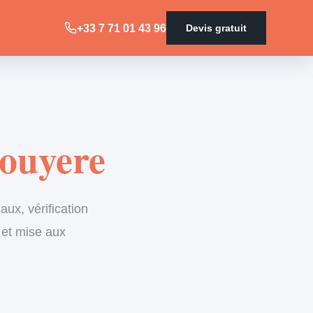
+33 7 71 01 43 96
Devis gratuit
Couyere
ux, vérification
 et mise aux