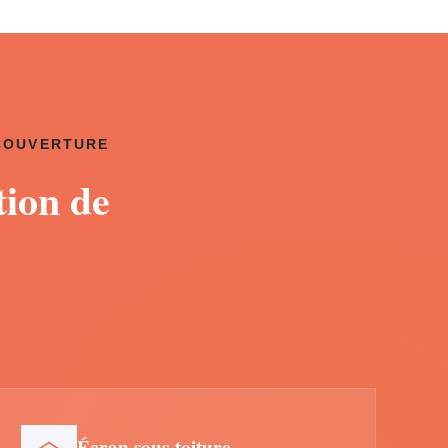
 COUVERTURE
tion de
Écran sous-toiture