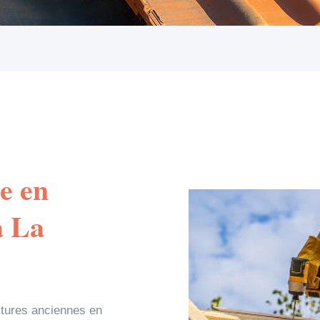
e en
à La
itures anciennes en