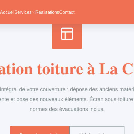
Accueil
›
Services
›
Couverture
›
Rénovation de toiture
Accueil
Services
Réalisations
Contact
tion toiture à La 
tégral de votre couverture : dépose des anciens matéria
ente et pose des nouveaux éléments. Écran sous-toiture
normes des évacuations inclus.