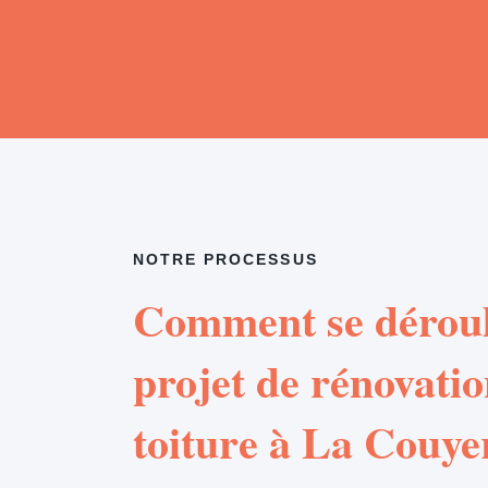
NOTRE PROCESSUS
Comment se déroul
projet de rénovatio
toiture à La Couye