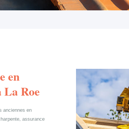
e en
à La Roe
es anciennes en
 charpente, assurance