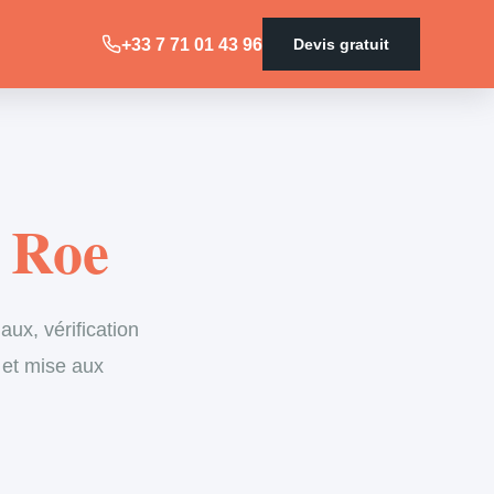
+33 7 71 01 43 96
Devis gratuit
a Roe
ux, vérification
 et mise aux