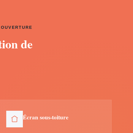
 COUVERTURE
tion de
Écran sous-toiture