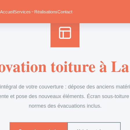
Accueil
›
Services
›
Couverture
›
Rénovation de toiture
Accueil
Services
Réalisations
Contact
vation toiture à L
tégral de votre couverture : dépose des anciens matéria
ente et pose des nouveaux éléments. Écran sous-toiture
normes des évacuations inclus.