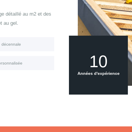
age détaillé au m2 et des
t au gel.
e décennale
10
ersonnalisée
Années d'expérience