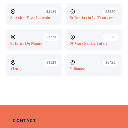
53120
53220
St Aubin Fosse Louvain
St Berthevin La Tanniere
53220
53220
St Ellier Du Maine
St Mars Sur La Futaie
53120
35420
Vieuvy
Villamee
CONTACT