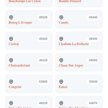
Bouchamps Les Craon
Bouille Menard
49520
49440
Bourg L Eveque
Cande
49420
49440
Carbay
Challain La Potherie
44110
49500
Chateaubriant
Chaze Sur Argos
53800
35640
Congrier
Eance
49220
44670