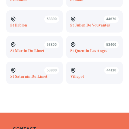
53390
44670
St Erblon
St Julien De Vouvantes
53800
53400
St Martin Du Limet
St Quentin Les Anges
53800
44110
St Saturnin Du Limet
Villepot
CONTACT