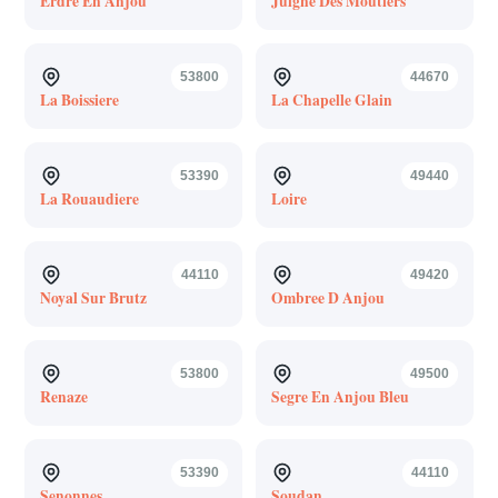
Erdre En Anjou
Juigne Des Moutiers
53800
44670
La Boissiere
La Chapelle Glain
53390
49440
La Rouaudiere
Loire
44110
49420
Noyal Sur Brutz
Ombree D Anjou
53800
49500
Renaze
Segre En Anjou Bleu
53390
44110
Senonnes
Soudan