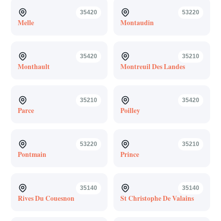
35420
53220
Melle
Montaudin
35420
35210
Monthault
Montreuil Des Landes
35210
35420
Parce
Poilley
53220
35210
Pontmain
Prince
35140
35140
Rives Du Couesnon
St Christophe De Valains