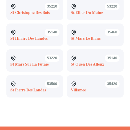
35210
53220
St Christophe Des Bois
St Ellier Du Maine
35140
35460
St Hilaire Des Landes
St Marc Le Blanc
53220
35140
St Mars Sur La Futaie
St Ouen Des Alleux
53500
35420
St Pierre Des Landes
Villamee