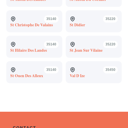
35140
35220
St Christophe De Valains
St Didier
35140
35220
St Hilaire Des Landes
St Jean Sur Vilaine
35140
35450
St Ouen Des Alleux
Val D Ize
CONTACT