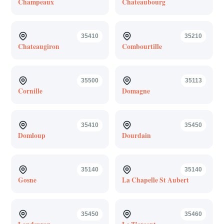
Champeaux
Chateaubourg
35410
35210
Chateaugiron
Combourtille
35500
35113
Cornille
Domagne
35410
35450
Domloup
Dourdain
35140
35140
Gosne
La Chapelle St Aubert
35450
35460