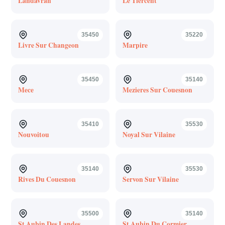
Landavran
Le Tiercent
35450
35220
Livre Sur Changeon
Marpire
35450
35140
Mece
Mezieres Sur Couesnon
35410
35530
Nouvoitou
Noyal Sur Vilaine
35140
35530
Rives Du Couesnon
Servon Sur Vilaine
35500
35140
St Aubin Des Landes
St Aubin Du Cormier