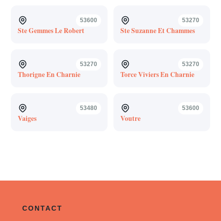
53600
53270
Ste Gemmes Le Robert
Ste Suzanne Et Chammes
53270
53270
Thorigne En Charnie
Torce Viviers En Charnie
53480
53600
Vaiges
Voutre
CONTACT