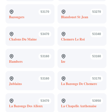
53170
53270
Bazougers
Blandouet St Jean
53470
53340
Chalons Du Maine
Chemere Le Roi
53160
53160
Hambers
Ize
53160
53170
Jublains
La Bazouge De Chemere
53470
53950
La Bazouge Des Alleux
La Chapelle Anthenaise