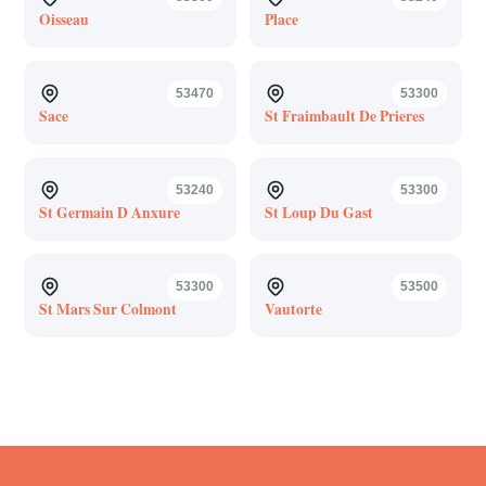
Oisseau
Place
53470
53300
Sace
St Fraimbault De Prieres
53240
53300
St Germain D Anxure
St Loup Du Gast
53300
53500
St Mars Sur Colmont
Vautorte