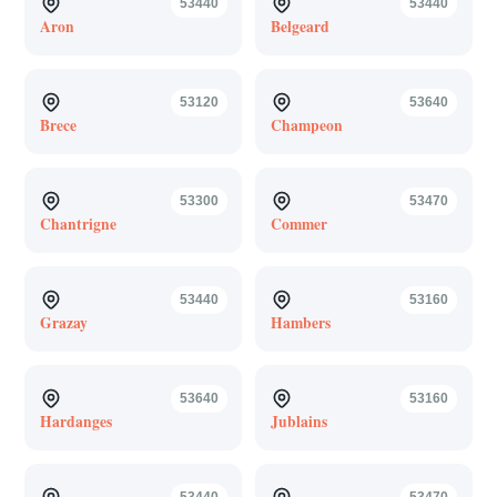
53440
53440
Aron
Belgeard
53120
53640
Brece
Champeon
53300
53470
Chantrigne
Commer
53440
53160
Grazay
Hambers
53640
53160
Hardanges
Jublains
53440
53470