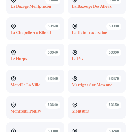
La Bazoge Montpincon
La Bazouge Des Alleux
53440
53300
La Chapelle Au Riboul
La Haie Traversaine
53640
53300
Le Horps
Le Pas
53440
53470
Marcille La Ville
Martigne Sur Mayenne
53640
53150
Montreuil Poulay
Montsurs
53300
53240