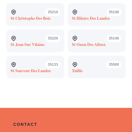
35210
35140
St Christophe Des Bois
St Hilaire Des Landes
35220
35140
St Jean Sur Vilaine
St Ouen Des Alleux
35133
35500
St Sauveur Des Landes
Taillis
CONTACT