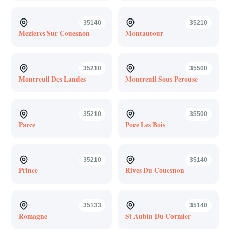
35140
35210
Mezieres Sur Couesnon
Montautour
35210
35500
Montreuil Des Landes
Montreuil Sous Perouse
35210
35500
Parce
Poce Les Bois
35210
35140
Prince
Rives Du Couesnon
35133
35140
Romagne
St Aubin Du Cormier