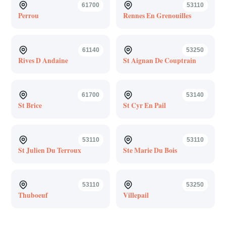
61700
53110
Perrou
Rennes En Grenouilles
61140
53250
Rives D Andaine
St Aignan De Couptrain
61700
53140
St Brice
St Cyr En Pail
53110
53110
St Julien Du Terroux
Ste Marie Du Bois
53110
53250
Thuboeuf
Villepail