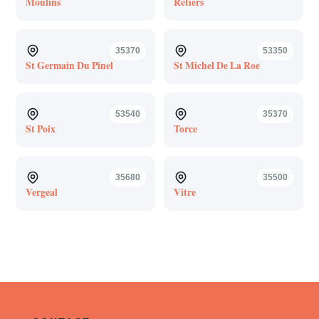
Moulins
Retiers
35370
53350
St Germain Du Pinel
St Michel De La Roe
53540
35370
St Poix
Torce
35680
35500
Vergeal
Vitre