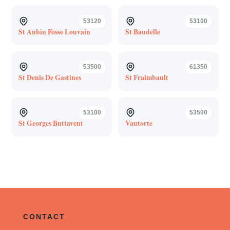
53120
53100
St Aubin Fosse Louvain
St Baudelle
53500
61350
St Denis De Gastines
St Fraimbault
53100
53500
St Georges Buttavent
Vautorte
CONTACT