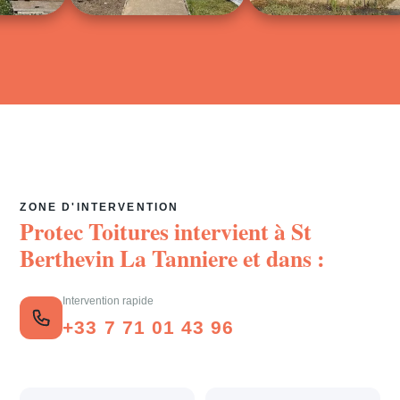
ZONE D'INTERVENTION
Protec Toitures intervient à
St
Berthevin La Tanniere
et dans :
Intervention rapide
+33 7 71 01 43 96