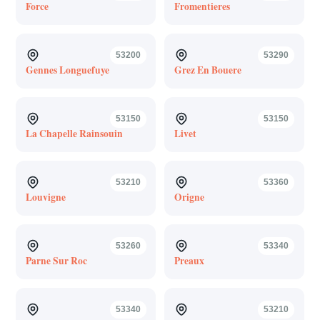
Force
Fromentieres
53200
53290
Gennes Longuefuye
Grez En Bouere
53150
53150
La Chapelle Rainsouin
Livet
53210
53360
Louvigne
Origne
53260
53340
Parne Sur Roc
Preaux
53340
53210