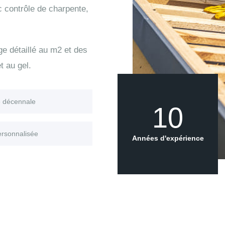
c contrôle de charpente,
age détaillé au m2 et des
t au gel.
e décennale
10
ersonnalisée
Années d'expérience