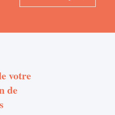
e votre
n de
s