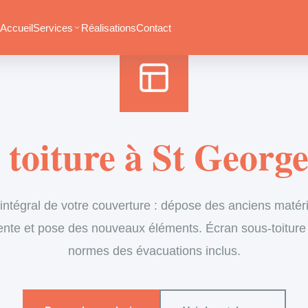
Accueil
›
Services
›
Couverture
›
Rénovation de toiture
Accueil
Services
Réalisations
Contact
toiture à St Georg
tégral de votre couverture : dépose des anciens matéria
ente et pose des nouveaux éléments. Écran sous-toiture
normes des évacuations inclus.