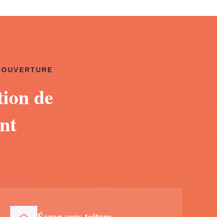
 COUVERTURE
tion de
nt
Écran sous-toiture