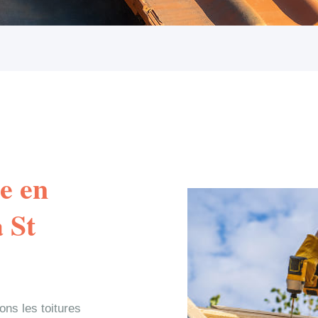
e en
à St
ns les toitures