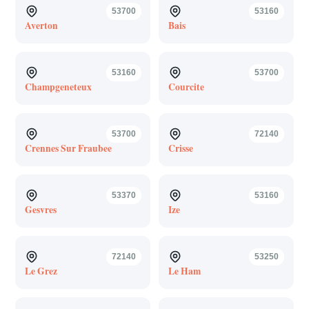
53700
53160
Averton
Bais
53160
53700
Champgeneteux
Courcite
53700
72140
Crennes Sur Fraubee
Crisse
53370
53160
Gesvres
Ize
72140
53250
Le Grez
Le Ham