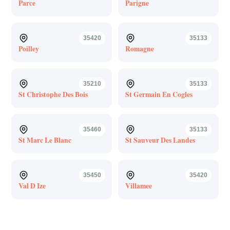
Parce
Parigne
35420
35133
Poilley
Romagne
35210
35133
St Christophe Des Bois
St Germain En Cogles
35460
35133
St Marc Le Blanc
St Sauveur Des Landes
35450
35420
Val D Ize
Villamee