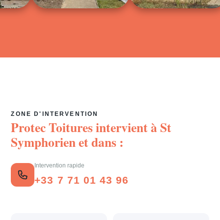
ZONE D'INTERVENTION
Protec Toitures intervient à
St
Symphorien
et dans :
Intervention rapide
+33 7 71 01 43 96