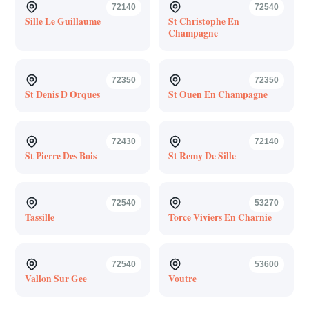
72140
72540
Sille Le Guillaume
St Christophe En
Champagne
72350
72350
St Denis D Orques
St Ouen En Champagne
72430
72140
St Pierre Des Bois
St Remy De Sille
72540
53270
Tassille
Torce Viviers En Charnie
72540
53600
Vallon Sur Gee
Voutre