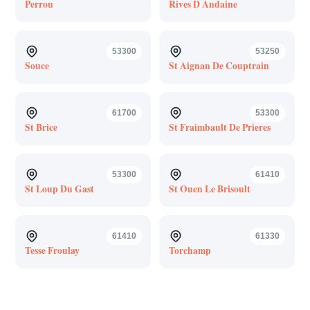
Perrou
Rives D Andaine
53300
53250
Souce
St Aignan De Couptrain
61700
53300
St Brice
St Fraimbault De Prieres
53300
61410
St Loup Du Gast
St Ouen Le Brisoult
61410
61330
Tesse Froulay
Torchamp