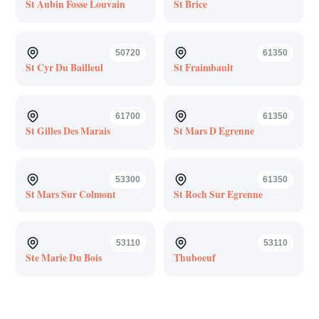
St Aubin Fosse Louvain
St Brice
50720
61350
St Cyr Du Bailleul
St Fraimbault
61700
61350
St Gilles Des Marais
St Mars D Egrenne
53300
61350
St Mars Sur Colmont
St Roch Sur Egrenne
53110
53110
Ste Marie Du Bois
Thuboeuf