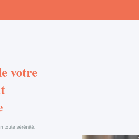
e votre
t
e
 toute sérénité.