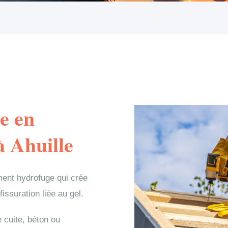
e en
à Ahuille
ment hydrofuge qui crée
 fissuration liée au gel.
e cuite, béton ou