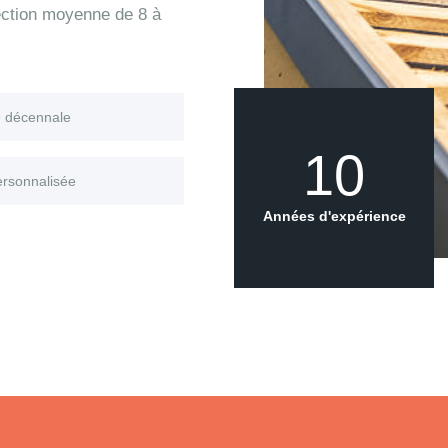
tection moyenne de 8 à
e décennale
10
ersonnalisée
Années d'expérience