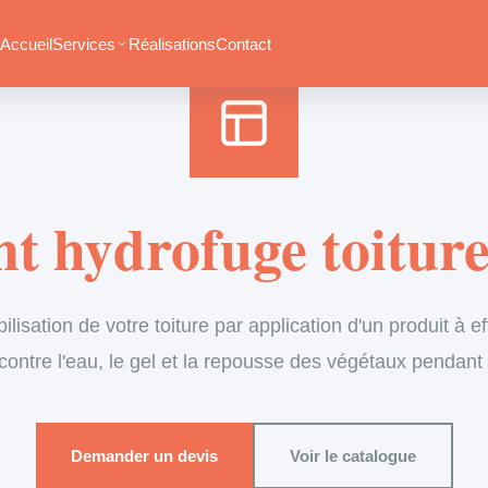
Accueil
›
Services
›
Couverture
›
Traitement hydrofuge
Accueil
Services
Réalisations
Contact
t hydrofuge toiture
isation de votre toiture par application d'un produit à ef
contre l'eau, le gel et la repousse des végétaux pendant
Demander un devis
Voir le catalogue