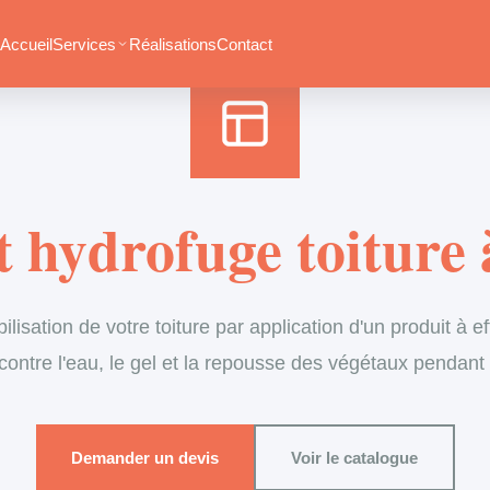
Accueil
›
Services
›
Couverture
›
Traitement hydrofuge
Accueil
Services
Réalisations
Contact
 hydrofuge toiture
isation de votre toiture par application d'un produit à ef
contre l'eau, le gel et la repousse des végétaux pendant
Demander un devis
Voir le catalogue