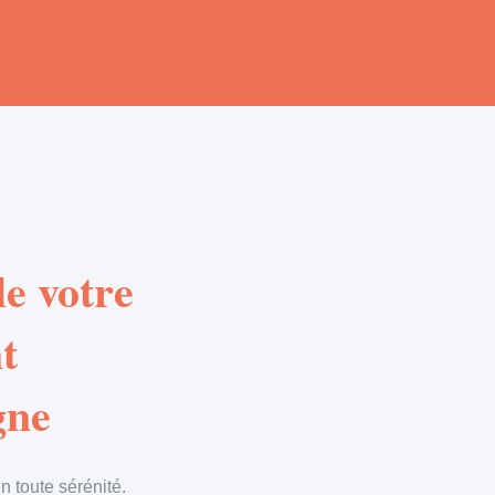
e votre
t
gne
 toute sérénité.