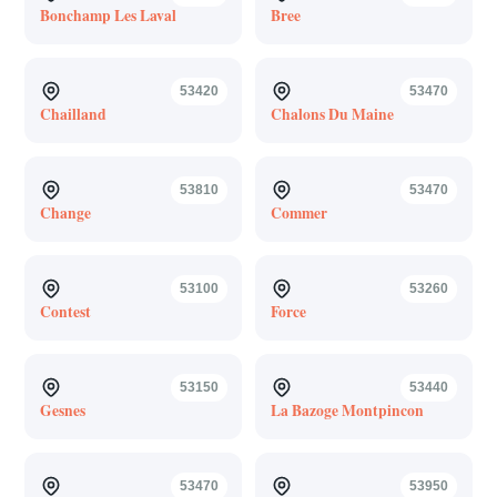
Bonchamp Les Laval
Bree
53420
53470
Chailland
Chalons Du Maine
53810
53470
Change
Commer
53100
53260
Contest
Force
53150
53440
Gesnes
La Bazoge Montpincon
53470
53950