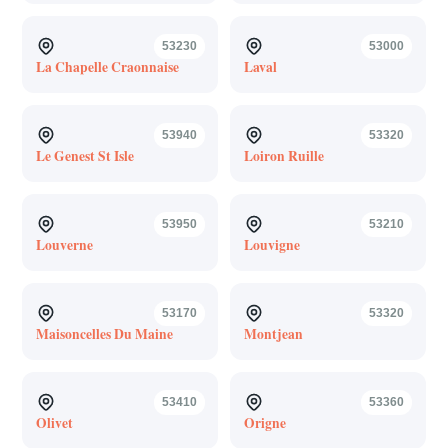
53230
53000
La Chapelle Craonnaise
Laval
53940
53320
Le Genest St Isle
Loiron Ruille
53950
53210
Louverne
Louvigne
53170
53320
Maisoncelles Du Maine
Montjean
53410
53360
Olivet
Origne