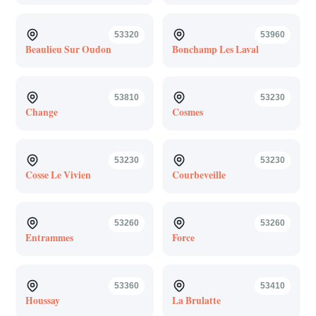
53320
53960
Beaulieu Sur Oudon
Bonchamp Les Laval
53810
53230
Change
Cosmes
53230
53230
Cosse Le Vivien
Courbeveille
53260
53260
Entrammes
Force
53360
53410
Houssay
La Brulatte