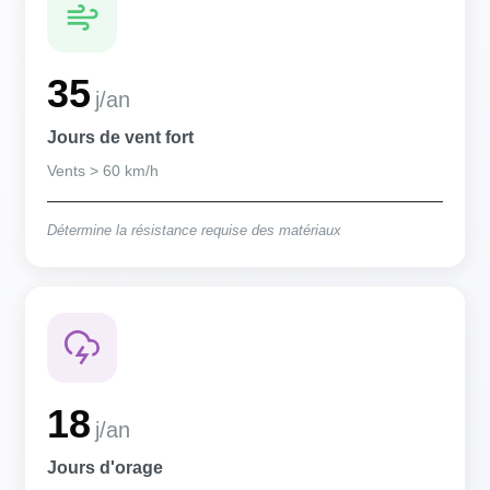
35
j/an
Jours de vent fort
Vents > 60 km/h
Détermine la résistance requise des matériaux
18
j/an
Jours d'orage