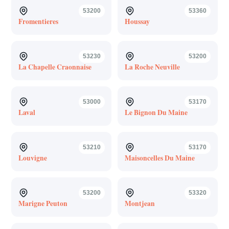
53200
53360
Fromentieres
Houssay
53230
53200
La Chapelle Craonnaise
La Roche Neuville
53000
53170
Laval
Le Bignon Du Maine
53210
53170
Louvigne
Maisoncelles Du Maine
53200
53320
Marigne Peuton
Montjean