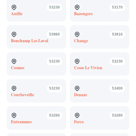
53230
53170
Astille
Bazougers
53960
53810
Bonchamp Les Laval
Change
53230
53230
Cosmes
Cosse Le Vivien
53230
53400
Courbeveille
Denaze
53260
53260
Entrammes
Force