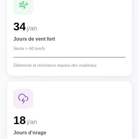
34
j/an
Jours de vent fort
Vents > 60 km/h
Détermine la résistance requise des matériaux
18
j/an
Jours d'orage