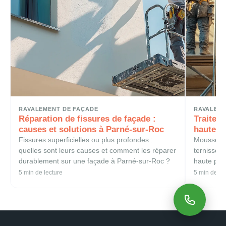
RAVALEMENT DE FAÇADE
RAVALEME
Réparation de fissures de façade :
Traitem
causes et solutions à Parné-sur-Roc
haute p
Fissures superficielles ou plus profondes :
Mousses, s
quelles sont leurs causes et comment les réparer
ternissent
durablement sur une façade à Parné-sur-Roc ?
haute pres
Louverné.
5 min de lecture
5 min de le