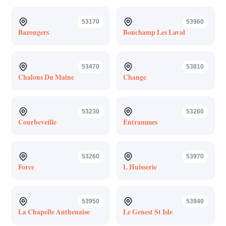
53170
53960
Bazougers
Bonchamp Les Laval
53470
53810
Chalons Du Maine
Change
53230
53260
Courbeveille
Entrammes
53260
53970
Force
L Huisserie
53950
53940
La Chapelle Anthenaise
Le Genest St Isle