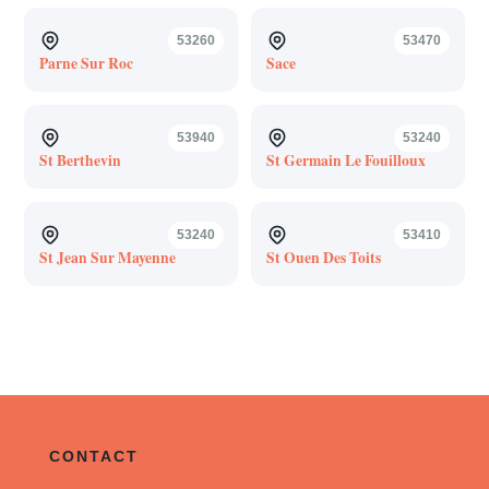
53260
53470
Parne Sur Roc
Sace
53940
53240
St Berthevin
St Germain Le Fouilloux
53240
53410
St Jean Sur Mayenne
St Ouen Des Toits
CONTACT