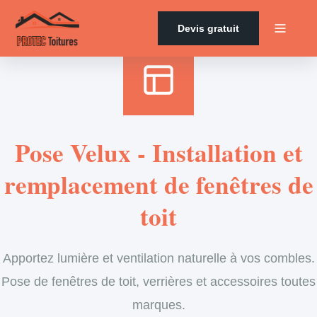
Accueil
›
Services
›
Velux
Devis gratuit
Pose Velux - Installation et
remplacement de fenêtres de
toit
Apportez lumière et ventilation naturelle à vos combles.
Pose de fenêtres de toit, verrières et accessoires toutes
marques.