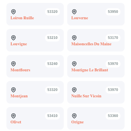
53320
53950
Loiron Ruille
Louverne
53210
53170
Louvigne
Maisoncelles Du Maine
53240
53970
Montflours
Montigne Le Brillant
53320
53970
Montjean
Nuille Sur Vicoin
53410
53360
Olivet
Origne