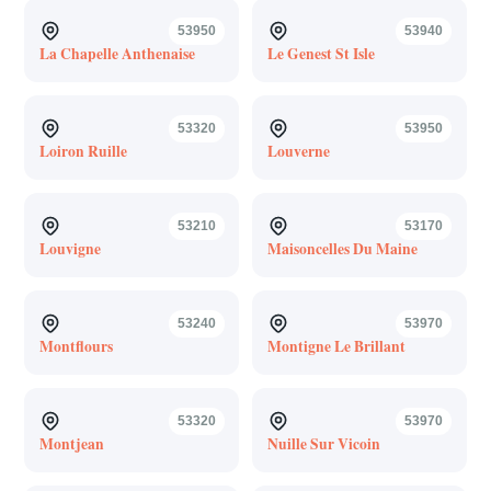
53950
53940
La Chapelle Anthenaise
Le Genest St Isle
53320
53950
Loiron Ruille
Louverne
53210
53170
Louvigne
Maisoncelles Du Maine
53240
53970
Montflours
Montigne Le Brillant
53320
53970
Montjean
Nuille Sur Vicoin