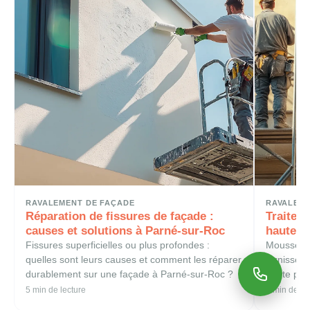
RAVALEMENT DE FAÇADE
RAVALEME
Réparation de fissures de façade :
Traitem
causes et solutions à Parné-sur-Roc
haute p
Fissures superficielles ou plus profondes :
Mousses, s
quelles sont leurs causes et comment les réparer
ternissent
durablement sur une façade à Parné-sur-Roc ?
haute pres
Louverné.
5 min de lecture
5 min de le