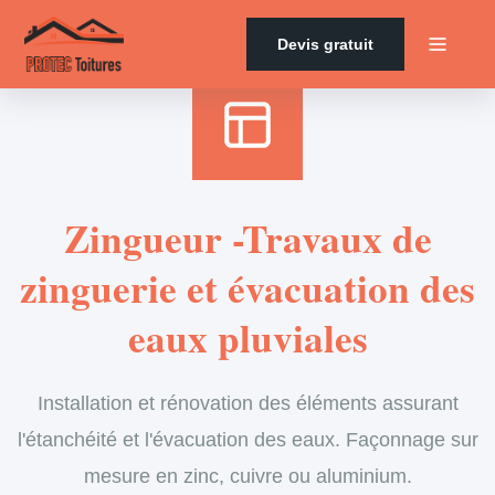
Accueil
›
Services
›
Zinguerie
Devis gratuit
Zingueur -Travaux de
zinguerie et évacuation des
eaux pluviales
Installation et rénovation des éléments assurant
l'étanchéité et l'évacuation des eaux. Façonnage sur
mesure en zinc, cuivre ou aluminium.